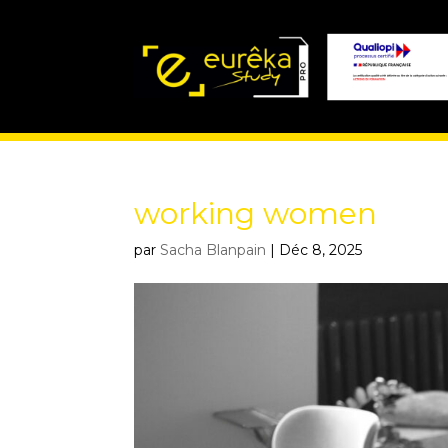
working women
par
Sacha Blanpain
|
Déc 8, 2025