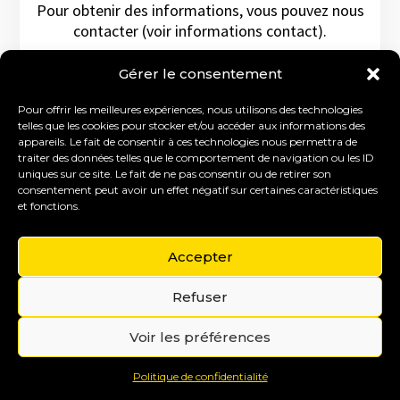
Pour obtenir des informations, vous pouvez nous
contacter (voir informations contact).
Consulter les
Conditions Générales de Vente.
Gérer le consentement
Pour offrir les meilleures expériences, nous utilisons des technologies
telles que les cookies pour stocker et/ou accéder aux informations des
appareils. Le fait de consentir à ces technologies nous permettra de
DEMANDER LE PROGRAMME
traiter des données telles que le comportement de navigation ou les ID
uniques sur ce site. Le fait de ne pas consentir ou de retirer son
consentement peut avoir un effet négatif sur certaines caractéristiques
et fonctions.
PRENDRE RDV POUR S'INFORMER
Accepter
Refuser
Voir les préférences
Politique de confidentialité
POURQUOI CHOISIR