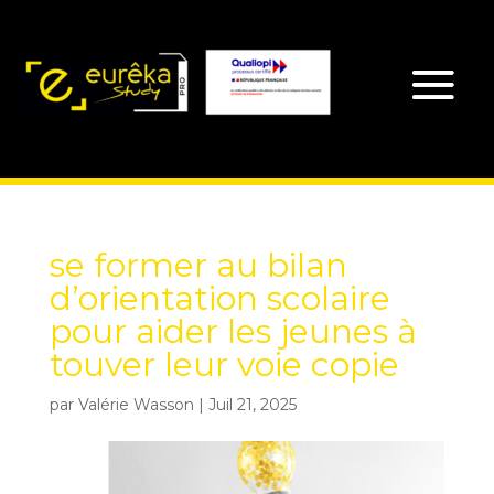
se former au bilan
d’orientation scolaire
pour aider les jeunes à
touver leur voie copie
par
Valérie Wasson
|
Juil 21, 2025