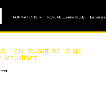
FORMATIONS
RÉSEAU Eurêka Study
La presse
-_-ou-reussit-on-le-ge-
r-letudiant
ntenu.