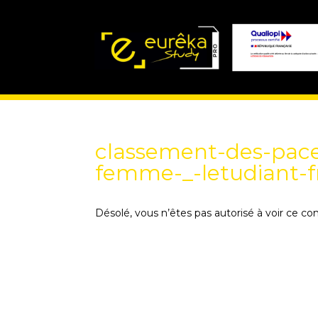
classement-des-paces
femme-_-letudiant-f
Désolé, vous n’êtes pas autorisé à voir ce co