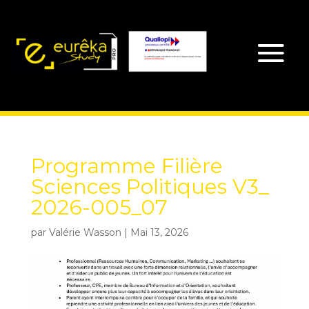
Programme Filière
Sciences Politiques V3_
2026-005_07
par
Valérie Wasson
|
Mai 13, 2026