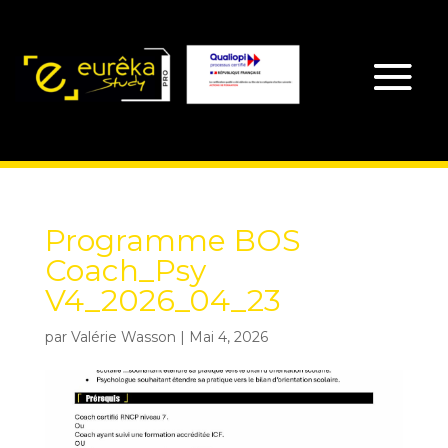
Programme BOS
Coach_Psy
V4_2026_04_23
par
Valérie Wasson
|
Mai 4, 2026