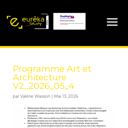
Programme Art et
Architecture
V2_2026_05_4
par
Valérie Wasson
|
Mai 13, 2026