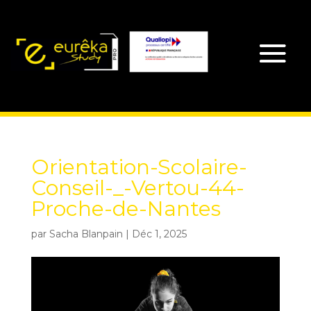
Orientation-Scolaire-
Conseil-_-Vertou-44-
Proche-de-Nantes
par
Sacha Blanpain
|
Déc 1, 2025