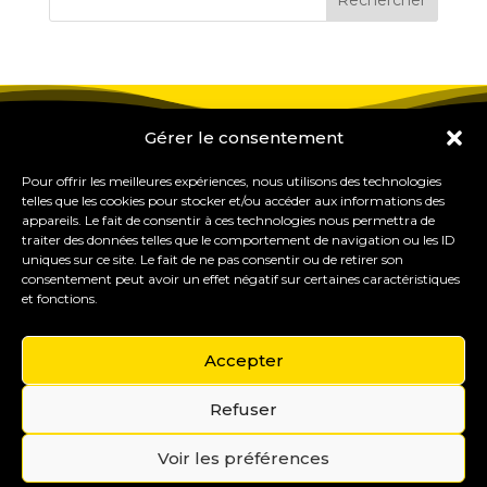
Gérer le consentement
Pour offrir les meilleures expériences, nous utilisons des technologies
telles que les cookies pour stocker et/ou accéder aux informations des
appareils. Le fait de consentir à ces technologies nous permettra de
traiter des données telles que le comportement de navigation ou les ID
uniques sur ce site. Le fait de ne pas consentir ou de retirer son
consentement peut avoir un effet négatif sur certaines caractéristiques
et fonctions.
Accepter
Refuser
Gérer mes cookies
Copyright © 2015-2035 Eureka Study Pro – Formations
Voir les préférences
& outils pour les professionnels du coaching et de