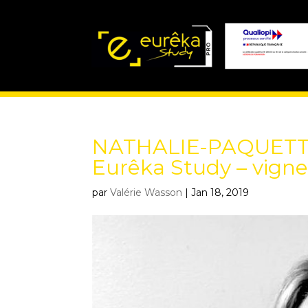
NATHALIE-PAQUETTE-
Eurêka Study – vigne
par
Valérie Wasson
|
Jan 18, 2019