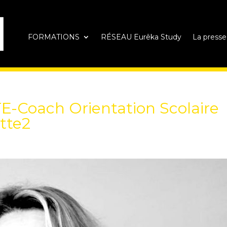
FORMATIONS
RÉSEAU Eurêka Study
La presse
Coach Orientation Scolaire
tte2