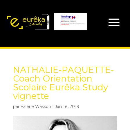
NATHALIE-PAQUETTE-
Coach Orientation
Scolaire Eurêka Study
vignette
par
Valérie Wasson
|
Jan 18, 2019