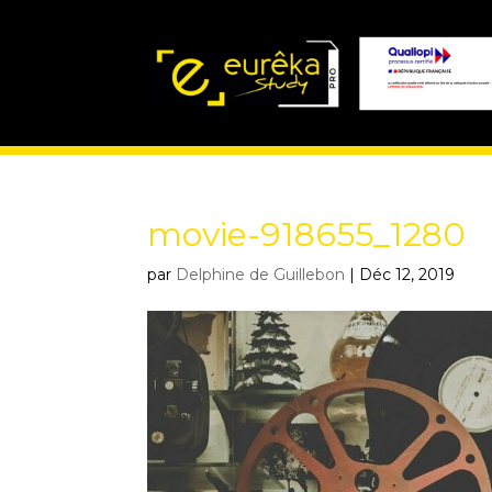
movie-918655_1280
par
Delphine de Guillebon
|
Déc 12, 2019