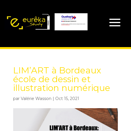
LIM’ART à Bordeaux
école de dessin et
illustration numérique
par
Valérie Wasson
|
Oct 15, 2021