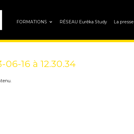
FORMATIONS
RÉSEAU Eurêka Study
La presse
-06-16 à 12.30.34
ntenu.