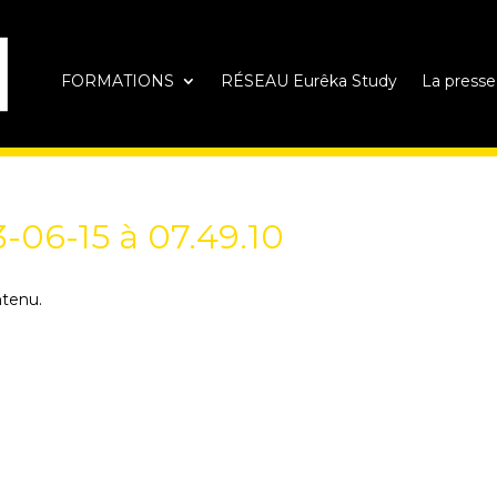
FORMATIONS
RÉSEAU Eurêka Study
La presse
-06-15 à 07.49.10
ntenu.