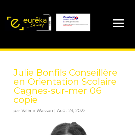
Julie Bonfils Conseillère
en Orientation Scolaire
Cagnes-sur-mer 06
copie
par
Valérie Wasson
|
Août 23, 2022