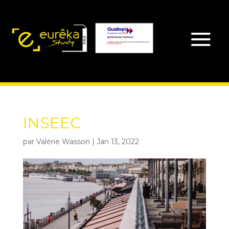
INSEEC
par
Valérie Wasson
|
Jan 13, 2022