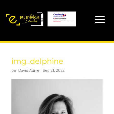
img_delphine
par
David Adine
|
Sep 21, 2022