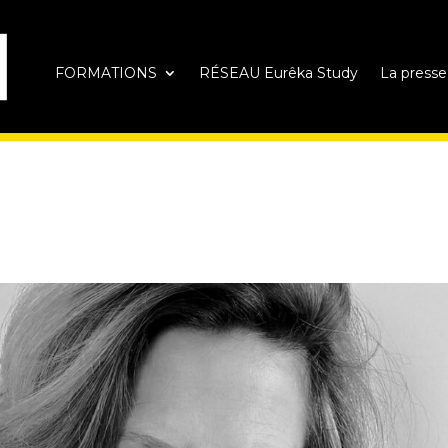
FORMATIONS
RÉSEAU Eurêka Study
La presse