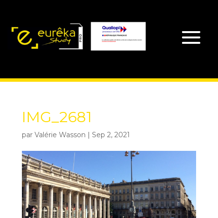
IMG_2681
par
Valérie Wasson
|
Sep 2, 2021