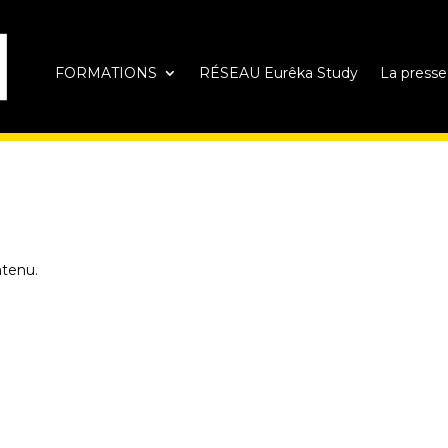
FORMATIONS
RÉSEAU Eurêka Study
La presse
ntenu.