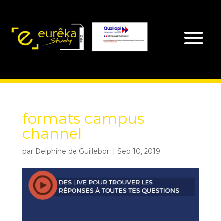
formats campus
channel
par
Delphine de Guillebon
|
Sep 10, 2019