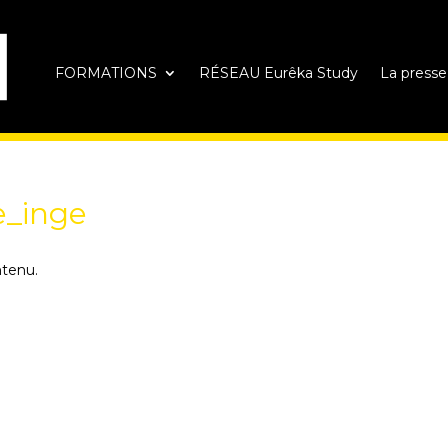
FORMATIONS
RÉSEAU Eurêka Study
La presse
e_inge
ntenu.