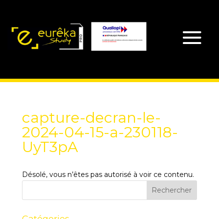
capture-decran-le-
2024-04-15-a-230118-
UyT3pA
Désolé, vous n’êtes pas autorisé à voir ce contenu.