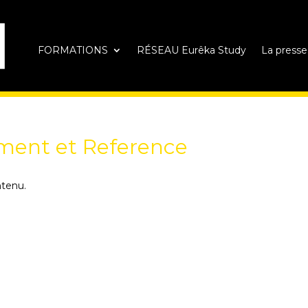
FORMATIONS
RÉSEAU Eurêka Study
La presse
ment et Reference
ntenu.