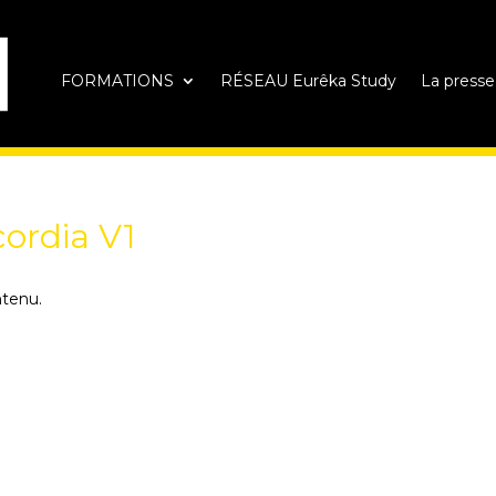
FORMATIONS
RÉSEAU Eurêka Study
La presse
ordia V1
ntenu.