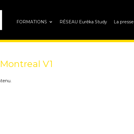
FORMATIONS
RÉSEAU Eurêka Study
La presse
 Montreal V1
ntenu.