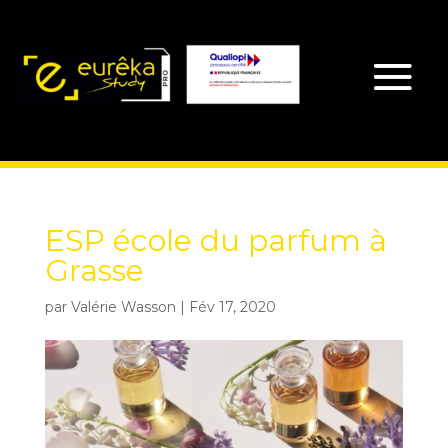
ESP école du parfum à
Grasse
par
Valérie Wasson
|
Fév 17, 2020