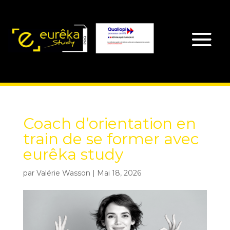
Coach d’orientation en
train de se former avec
eurêka study
par
Valérie Wasson
|
Mai 18, 2026