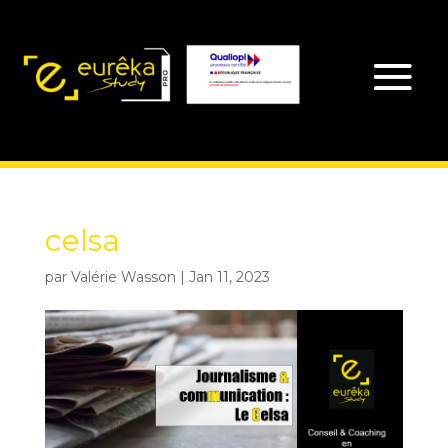
celsa
par
Valérie Wasson
|
Jan 11, 2023