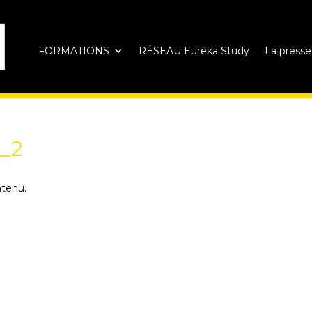
FORMATIONS
RÉSEAU Eurêka Study
La presse
3_2
ntenu.