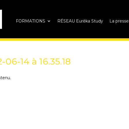
FORMATIONS
RÉSEAU Eurêka Study
La presse
-06-14 à 16.35.18
ntenu.