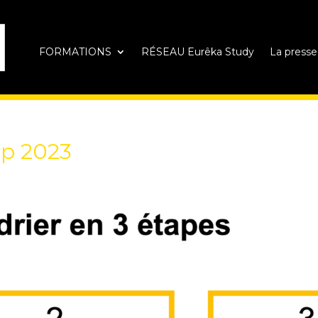
FORMATIONS
RÉSEAU Eurêka Study
La presse
up 2023