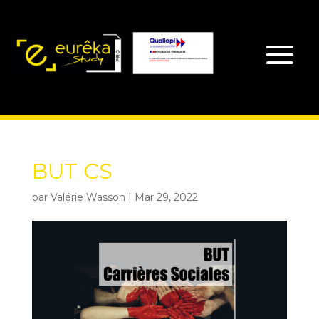
BUT CS
par
Valérie Wasson
|
Mar 29, 2022