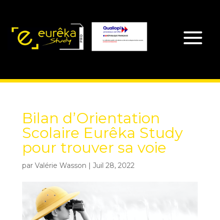
Bilan d’Orientation
Scolaire Eurêka Study
pour trouver sa voie
par
Valérie Wasson
|
Juil 28, 2022