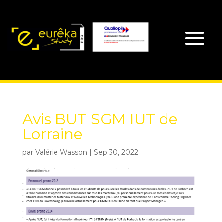
Avis BUT SGM IUT de
Lorraine
par
Valérie Wasson
|
Sep 30, 2022