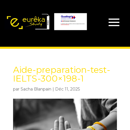
Aide-preparation-test-
IELTS-300×198-1
par
Sacha Blanpain
|
Déc 11, 2025